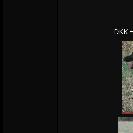
DKK +