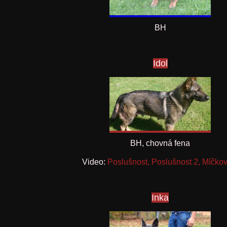
BH
Idol
BH, chovná fena
Video:
Poslušnost
,
Poslušnost 2
,
Míčkov
Inka