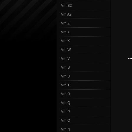
Vrh B2
Vrh A2
Vrh Z
Vrh Y
Vrh X
Vrh W
--
Vrh V
Vrh S
Vrh U
Vrh T
Vrh R
Vrh Q
Vrh P
Vrh O
Vrh N