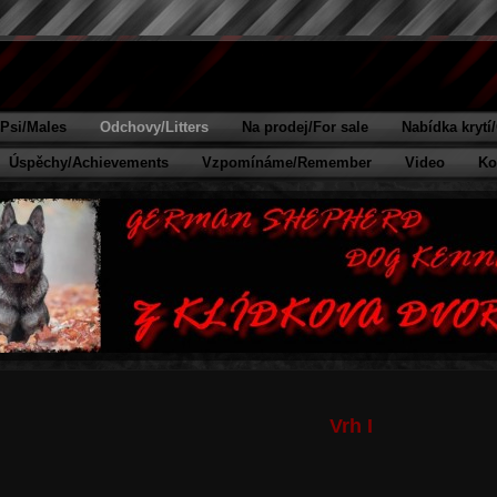
Psi/Males
Odchovy/Litters
Na prodej/For sale
Nabídka krytí
Úspěchy/Achievements
Vzpomínáme/Remember
Video
Ko
Vrh I