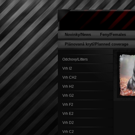
Novinky/News
Feny/Females
Plánovaná krytí/Planned coverage
Odchovy/Litters
Vrh I2
Vrh CH2
Vrh H2
Vrh G2
Vrh F2
Vrh E2
Vrh D2
Vrh C2