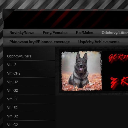
Novinky/News
Feny/Females
Psi/Males
Odchovy/Litter
Plánovaná krytí/Planned coverage
Úspěchy/Achievements
Odchovy/Litters
Vrh I2
Vrh CH2
Vrh H2
Vrh G2
Vrh F2
Vrh E2
Vrh D2
Vrh C2