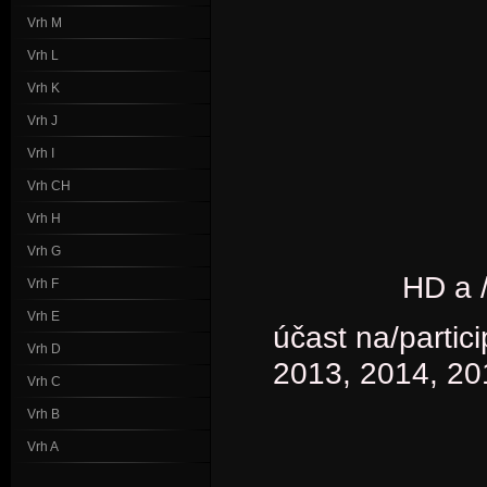
Vrh M
Vrh L
Vrh K
Vrh J
Vrh I
Vrh CH
Vrh H
Vrh G
HD a 
Vrh F
Vrh E
účast na/partic
Vrh D
2013, 2014, 20
Vrh C
Vrh B
Vrh A