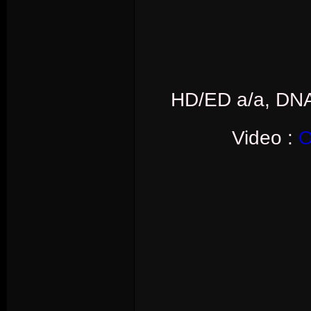
HD/ED a/a, DNA
Video :
O