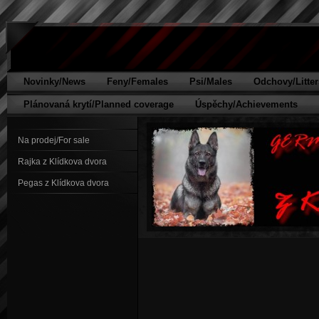
Novinky/News
Feny/Females
Psi/Males
Odchovy/Litter
Plánovaná krytí/Planned coverage
Úspěchy/Achievements
Na prodej/For sale
Rajka z Klídkova dvora
Pegas z Klídkova dvora