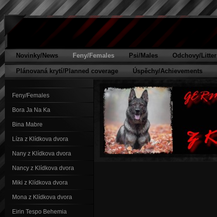
Novinky/News
Feny/Females
Psi/Males
Odchovy/Litter
Plánovaná krytí/Planned coverage
Úspěchy/Achievements
Feny/Females
Bora Ja Na Ka
Bina Mabre
Líza z Klídkova dvora
Nany z Klídkova dvora
Nancy z Klídkova dvora
Miki z Klídkova dvora
Mona z Klídkova dvora
Eirin Tespo Behemia