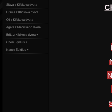
Sláva z Klídkova dvora
C
Uršula z Klídkova dvora
Oli z Klídkova dvora
Agáta z Plačického dvora
Brita z Klídkova dvora +
Cheri Eqidius +
Nancy Eqidius +
N
S