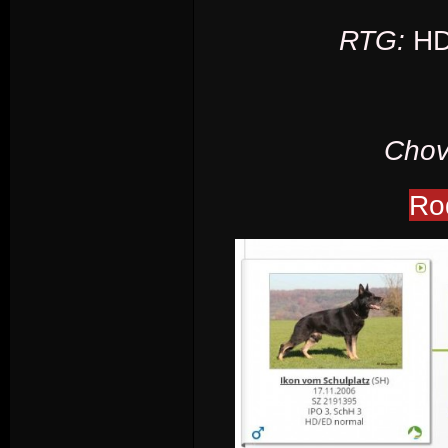
RTG:
HD/
Chova
Ro