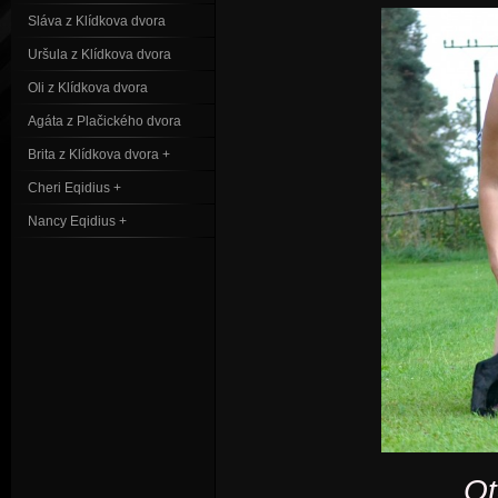
Sláva z Klídkova dvora
Uršula z Klídkova dvora
Oli z Klídkova dvora
Agáta z Plačického dvora
Brita z Klídkova dvora +
Cheri Eqidius +
Nancy Eqidius +
Ot