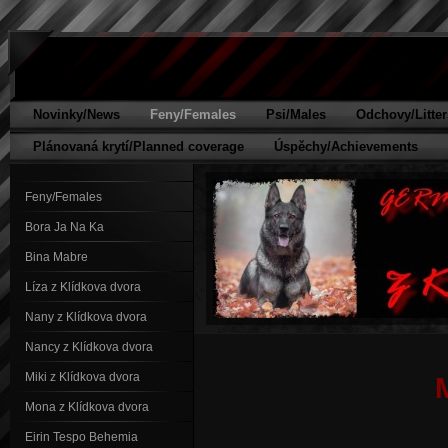
Novinky/News
Feny/Females
Psi/Males
Odchovy/Litter
Plánovaná krytí/Planned coverage
Úspěchy/Achievements
Feny/Females
Bora Ja Na Ka
Bina Mabre
Líza z Klídkova dvora
Nany z Klídkova dvora
Nancy z Klídkova dvora
Miki z Klídkova dvora
Mona z Klídkova dvora
Eirin Tespo Behemia