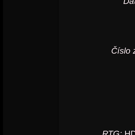
Da
Číslo 
RTG:
HD/