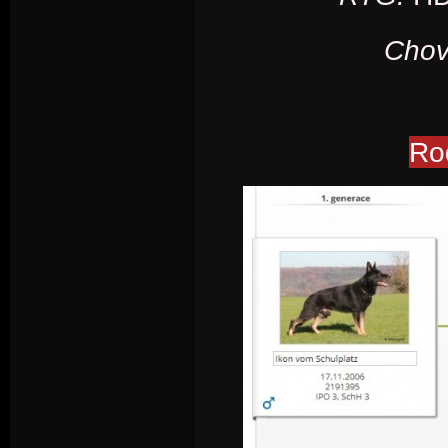
Chova
Ro