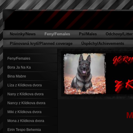
Novinky/News
Feny/Females
Psi/Males
Odchovy/Litter
Plánovaná krytí/Planned coverage
Úspěchy/Achievements
Feny/Females
Bora Ja Na Ka
Bina Mabre
Líza z Klídkova dvora
Nany z Klídkova dvora
Nancy z Klídkova dvora
Miki z Klídkova dvora
M
Mona z Klídkova dvora
Eirin Tespo Behemia