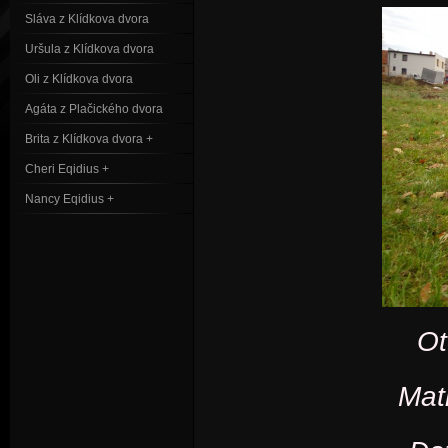
Sláva z Klídkova dvora
Uršula z Klídkova dvora
Oli z Klídkova dvora
Agáta z Plačického dvora
Brita z Klídkova dvora +
Cheri Eqidius +
Nancy Eqidius +
Ot
Mat