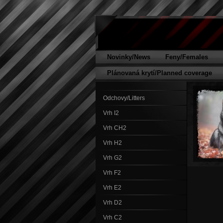
Novinky/News
Feny/Females
Plánovaná krytí/Planned coverage
Odchovy/Litters
Vrh I2
Vrh CH2
Vrh H2
Vrh G2
Vrh F2
Vrh E2
Vrh D2
Vrh C2