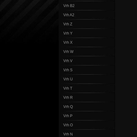
Vrh B2
Vrh A2
Vrh Z
Vrh Y
Vrh X
Vrh W
Vrh V
Vrh S
Vrh U
Vrh T
Vrh R
Vrh Q
Vrh P
Vrh O
Vrh N