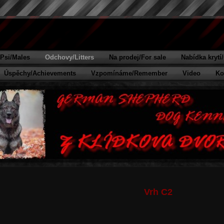
Psi/Males
Odchovy/Litters
Na prodej/For sale
Nabídka krytí
Úspěchy/Achievements
Vzpomínáme/Remember
Video
Ko
Vrh C2