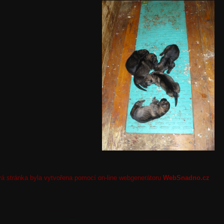
 stránka byla vytvořena pomocí on-line webgenerátoru
WebSnadno.cz