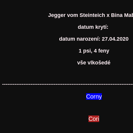
Jegger vom Steinteich x Bina Ma
datum krytí:
datum narození: 27.04.2020
1 psi, 4 feny
vše vlkošedé
-------------------------------------------------------------------------
Corny
Cori